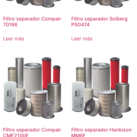
Filtro separador Compair
Filtro separador Solberg
70166
PSG474
Leer más
Leer más
Filtro separador Compair
Filtro separador Hankison
CME2100E
MM6F