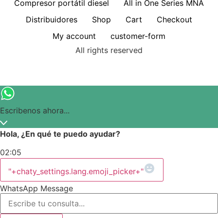
Compresor portátil diesel
All in One Series MNA
Distribuidores
Shop
Cart
Checkout
My account
customer-form
All rights reserved
Escribenos ahora...
Hola, ¿En qué te puedo ayudar?
02:05
"+chaty_settings.lang.emoji_picker+"
WhatsApp Message