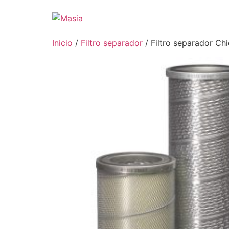
Inicio
/
Filtro separador
/ Filtro separador C