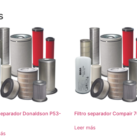
s
 separador Donaldson P53-
Filtro separador Compair 
Leer más
más