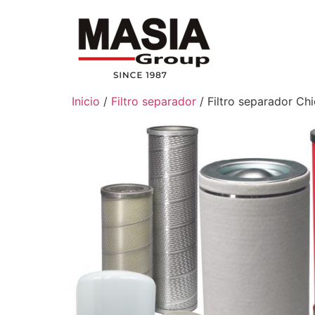
Inicio
/
Filtro separador
/ Filtro separador C