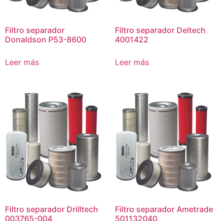
Filtro separador
Filtro separador Deltech
Donaldson P53-8600
4001422
Leer más
Leer más
Filtro separador Drilltech
Filtro separador Ametrade
003765-004
501132040