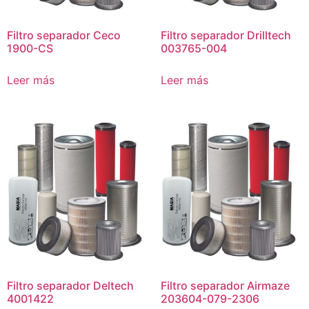
Filtro separador Ceco
Filtro separador Drilltech
1900-CS
003765-004
Leer más
Leer más
Filtro separador Deltech
Filtro separador Airmaze
4001422
203604-079-2306