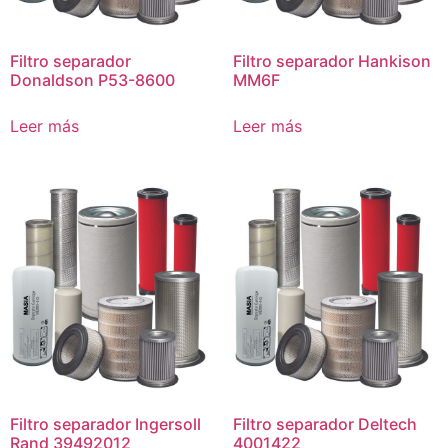
Filtro separador
Filtro separador Hankison
Donaldson P53-8600
MM6F
Leer más
Leer más
Filtro separador Ingersoll
Filtro separador Deltech
Rand 39492012
4001422