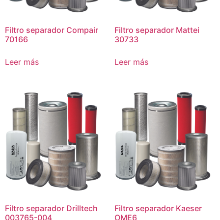
Filtro separador Compair
Filtro separador Mattei
70166
30733
Leer más
Leer más
Filtro separador Drilltech
Filtro separador Kaeser
003765-004
OME6