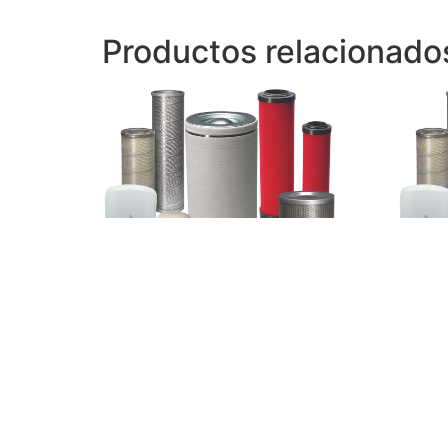
Productos relacionado
Filtro separador Drilltech
Filtro
003765-004
CME2
Leer más
Leer 