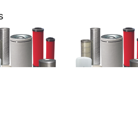
s
 separador Compair
Filtro separador Compair 
100E
Leer más
más