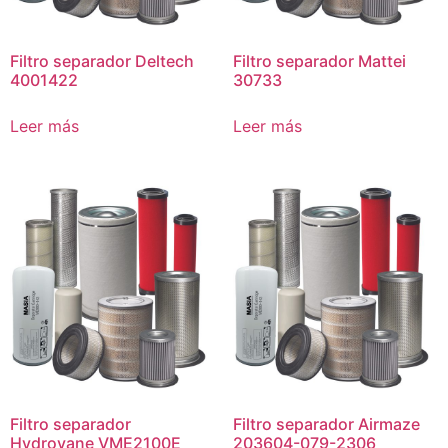
Filtro separador Deltech
Filtro separador Mattei
4001422
30733
Leer más
Leer más
Filtro separador
Filtro separador Airmaze
Hydrovane VME2100E
203604-079-2306