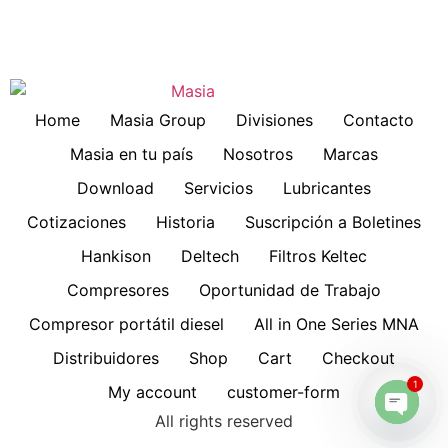
Home
Masia Group
Divisiones
Contacto
Masia en tu país
Nosotros
Marcas
Download
Servicios
Lubricantes
Cotizaciones
Historia
Suscripción a Boletines
Hankison
Deltech
Filtros Keltec
Compresores
Oportunidad de Trabajo
Compresor portátil diesel
All in One Series MNA
Distribuidores
Shop
Cart
Checkout
1
My account
customer-form
All rights reserved
Open 