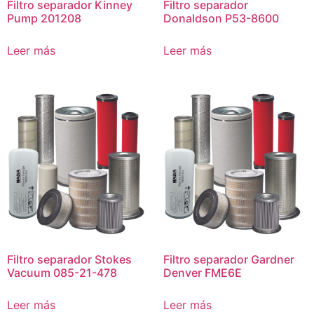
Filtro separador Kinney
Filtro separador
Pump 201208
Donaldson P53-8600
Leer más
Leer más
Filtro separador Stokes
Filtro separador Gardner
Vacuum 085-21-478
Denver FME6E
Leer más
Leer más