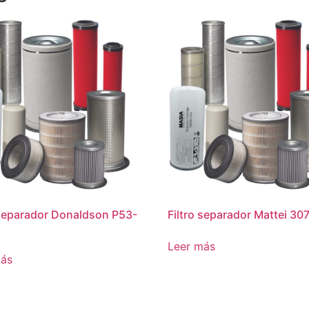
 separador Donaldson P53-
Filtro separador Mattei 30
Leer más
más