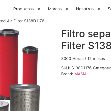
Productos
Marcas
Nosotros
S
ted Air Filter S138D1176
Filtro sep
Filter S13
8000 Horas / 12 meses
SKU:
S138D1176
Categorí
Brand:
MASIA