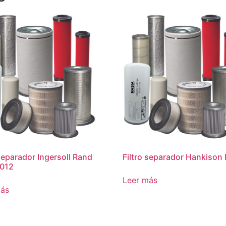
 separador Ingersoll Rand
Filtro separador Hankiso
012
Leer más
más