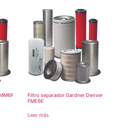
n MM6F
Filtro separador Gardner Denver
FME6E
Leer más