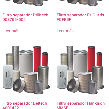
Filtro separador Drilltech
Filtro separador Fs Curtis
003765-004
FCFE6F
Leer más
Leer más
Filtro separador Deltech
Filtro separador Hankison
4001422
MM6F