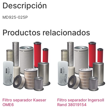
Descripción
MD925-025P
Productos relacionados
Filtro separador Kaeser
Filtro separador Ingersoll
OME6
Rand 38019154