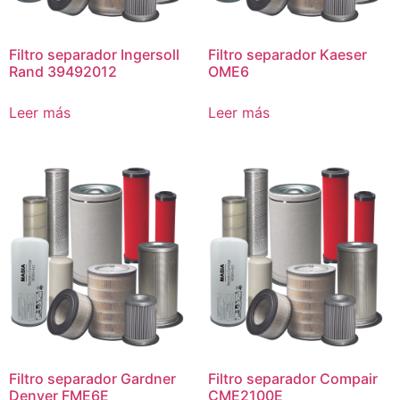
Filtro separador Ingersoll
Filtro separador Kaeser
Rand 39492012
OME6
Leer más
Leer más
Filtro separador Gardner
Filtro separador Compair
Denver FME6E
CME2100E