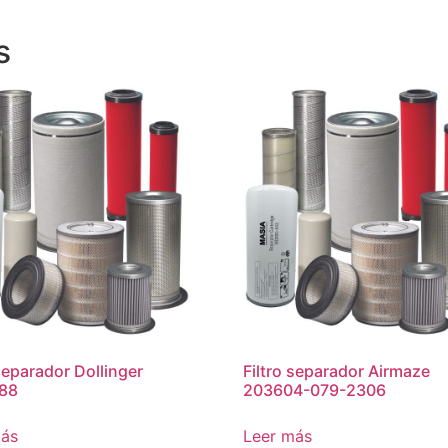
s
 separador Dollinger
Filtro separador Airmaze
88
203604-079-2306
más
Leer más