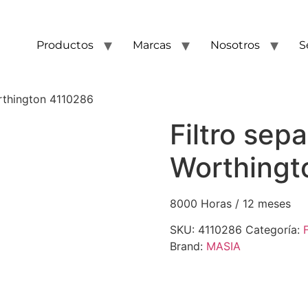
Productos
Marcas
Nosotros
S
rthington 4110286
Filtro sep
Worthingt
8000 Horas / 12 meses
SKU:
4110286
Categoría:
Brand:
MASIA