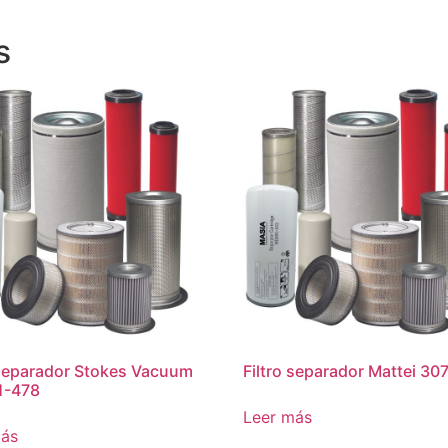
s
 separador Stokes Vacuum
Filtro separador Mattei 30
1-478
Leer más
más