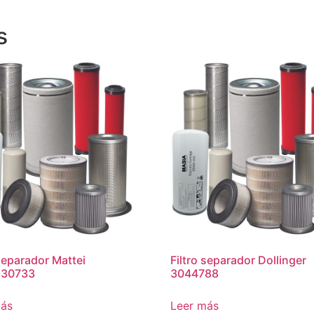
s
 separador Mattei
Filtro separador Dollinger
30733
3044788
más
Leer más