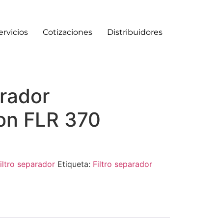
ervicios
Cotizaciones
Distribuidores
arador
on FLR 370
iltro separador
Etiqueta:
Filtro separador