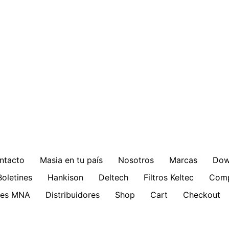
ntacto
Masia en tu país
Nosotros
Marcas
Dow
Boletines
Hankison
Deltech
Filtros Keltec
Comp
ries MNA
Distribuidores
Shop
Cart
Checkout