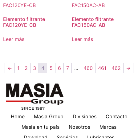
Elemento filtrante
Elemento filtrante
FAC120YE-CB
FAC150AC-AB
Leer más
Leer más
←
1
2
3
4
5
6
7
…
460
461
462
→
Home
Masia Group
Divisiones
Contacto
Masia en tu país
Nosotros
Marcas
Download
Servicios
Lubricantes