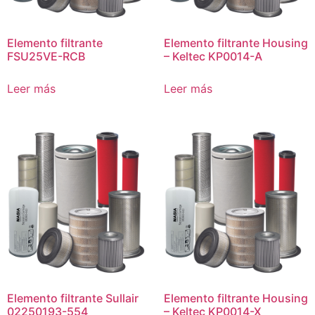
Elemento filtrante
Elemento filtrante Housing
FSU25VE-RCB
– Keltec KP0014-A
Leer más
Leer más
Elemento filtrante Sullair
Elemento filtrante Housing
02250193-554
– Keltec KP0014-X