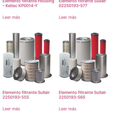
Elemento filtrante Housing
Elemento filtrante Sullair
– Keltec KP0014-Y
02250193-577
Leer más
Leer más
Elemento filtrante Sullair
Elemento filtrante Sullair
2250193-555
2250193-565
Leer más
Leer más