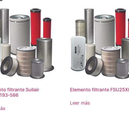
o filtrante Sullair
Elemento filtrante FSU25
193-566
Leer más
más