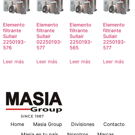
Elemento
Elemento
Elemento
Elemento
filtrante
filtrante
filtrante
filtrante
Sullair
Sullair
Sullair
Sullair
2250193-
02250193-
2250193-
2250193-
576
577
565
577
Leer más
Leer más
Leer más
Leer más
Home
Masia Group
Divisiones
Contacto
Masia en tu país
Nosotros
Marcas