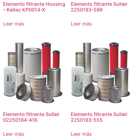
Elemento filtrante Housing
Elemento filtrante Sullair
– Keltec KP0014-X
2250193-599
Leer más
Leer más
Elemento filtrante Sullair
Elemento filtrante Sullair
02250194-416
2250193-555
Leer más
Leer más