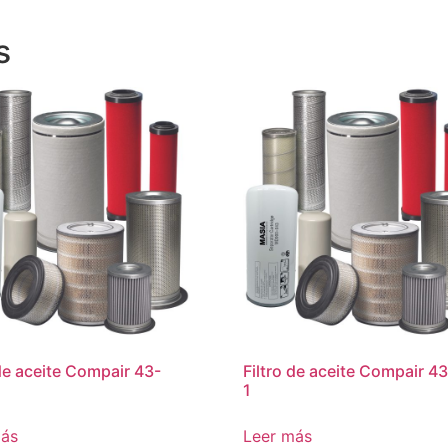
s
 de aceite Compair 43-
Filtro de aceite Compair 4
1
más
Leer más