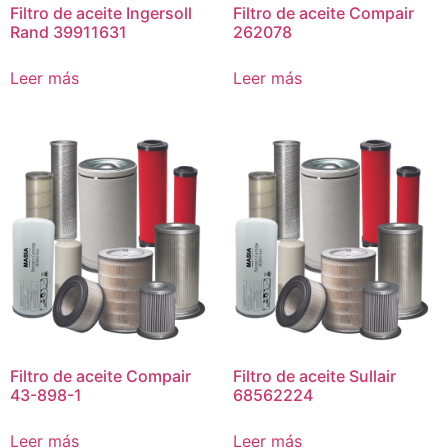
Filtro de aceite Ingersoll
Filtro de aceite Compair
Rand 39911631
262078
Leer más
Leer más
Filtro de aceite Compair
Filtro de aceite Sullair
43-898-1
68562224
Leer más
Leer más