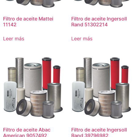
Filtro de aceite Mattei
Filtro de aceite Ingersoll
11142
Rand 51302214
Leer más
Leer más
Filtro de aceite Abac
Filtro de aceite Ingersoll
American 9057492
Rand 39796982