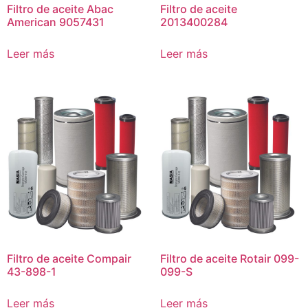
Filtro de aceite Abac
Filtro de aceite
American 9057431
2013400284
Leer más
Leer más
Filtro de aceite Compair
Filtro de aceite Rotair 099-
43-898-1
099-S
Leer más
Leer más