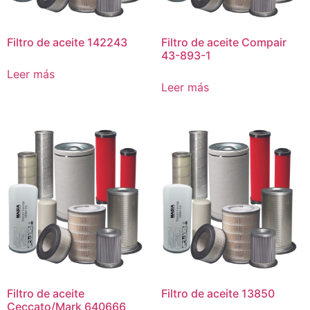
Filtro de aceite 142243
Filtro de aceite Compair
43-893-1
Leer más
Leer más
Filtro de aceite
Filtro de aceite 13850
Ceccato/Mark 640666