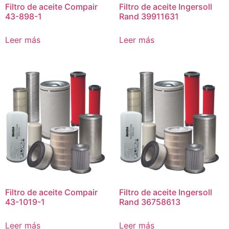
Filtro de aceite Compair
Filtro de aceite Ingersoll
43-898-1
Rand 39911631
Leer más
Leer más
Filtro de aceite Compair
Filtro de aceite Ingersoll
43-1019-1
Rand 36758613
Leer más
Leer más