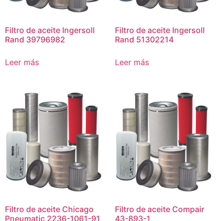
Filtro de aceite Ingersoll
Filtro de aceite Ingersoll
Rand 39796982
Rand 51302214
Leer más
Leer más
Filtro de aceite Chicago
Filtro de aceite Compair
Pneumatic 2236-1061-91
43-893-1