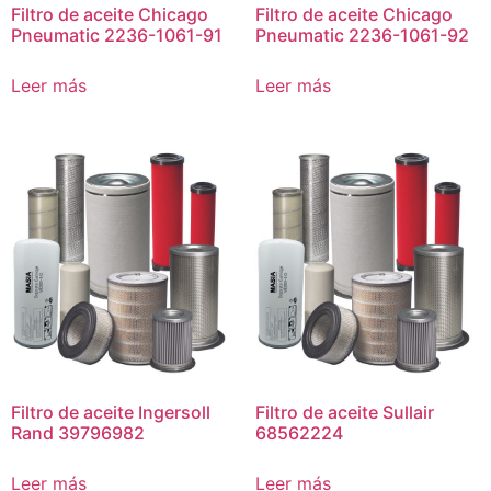
Filtro de aceite Chicago
Filtro de aceite Chicago
Pneumatic 2236-1061-91
Pneumatic 2236-1061-92
Leer más
Leer más
Filtro de aceite Ingersoll
Filtro de aceite Sullair
Rand 39796982
68562224
Leer más
Leer más