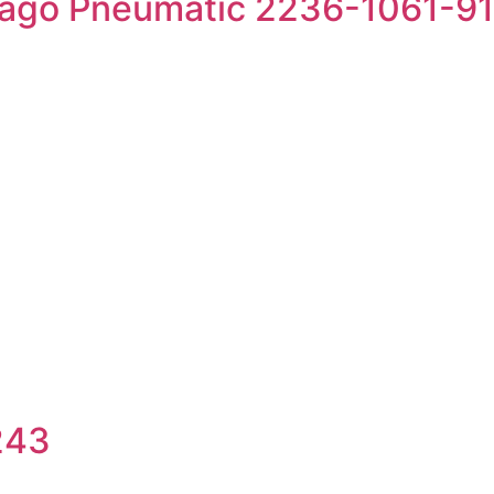
icago Pneumatic 2236-1061-91
2243