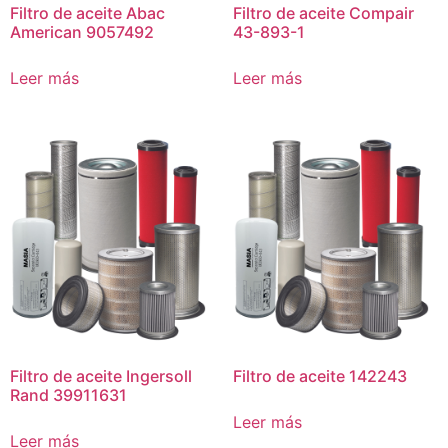
Filtro de aceite Abac
Filtro de aceite Compair
American 9057492
43-893-1
Leer más
Leer más
Filtro de aceite Ingersoll
Filtro de aceite 142243
Rand 39911631
Leer más
Leer más