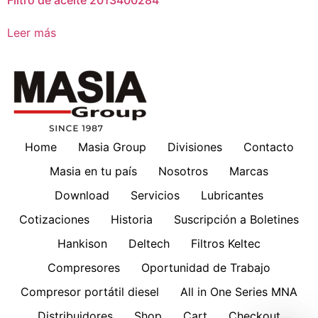
Filtro de aceite 2013400284
Leer más
Home
Masia Group
Divisiones
Contacto
Masia en tu país
Nosotros
Marcas
Download
Servicios
Lubricantes
Cotizaciones
Historia
Suscripción a Boletines
Hankison
Deltech
Filtros Keltec
Compresores
Oportunidad de Trabajo
Compresor portátil diesel
All in One Series MNA
Distribuidores
Shop
Cart
Checkout