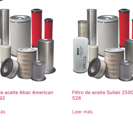
 de aceite Abac American
Filtro de aceite Sullair 25
92
526
más
Leer más