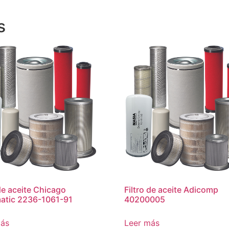
s
 de aceite Chicago
Filtro de aceite Adicomp
atic 2236-1061-91
40200005
más
Leer más