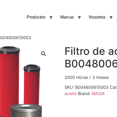
Productos
Marcas
Nosotros
i B004800610003
Filtro de a
B004800
2000 Horas / 3 meses
SKU:
B004800610003
Cat
aceite
Brand:
MASIA