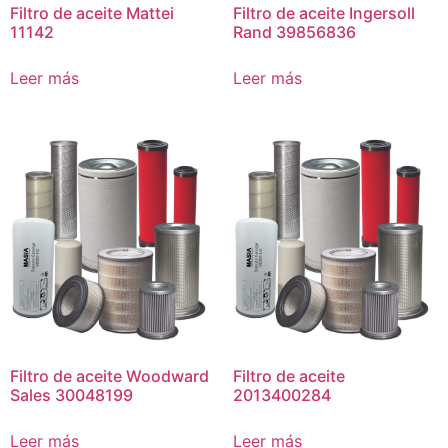
Filtro de aceite Mattei
Filtro de aceite Ingersoll
11142
Rand 39856836
Leer más
Leer más
Filtro de aceite Woodward
Filtro de aceite
Sales 30048199
2013400284
Leer más
Leer más