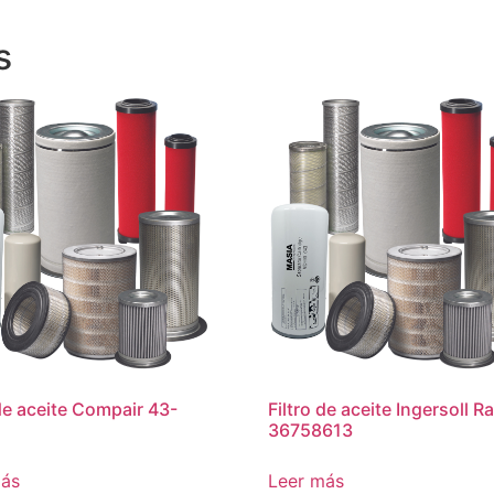
s
 de aceite Compair 43-
Filtro de aceite Ingersoll R
36758613
más
Leer más