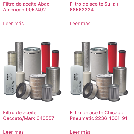
Filtro de aceite Abac
Filtro de aceite Sullair
American 9057492
68562224
Leer más
Leer más
Filtro de aceite
Filtro de aceite Chicago
Ceccato/Mark 640557
Pneumatic 2236-1061-91
Leer más
Leer más