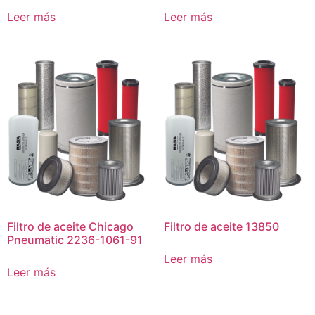
Leer más
Leer más
Filtro de aceite Chicago
Filtro de aceite 13850
Pneumatic 2236-1061-91
Leer más
Leer más