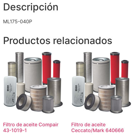
Descripción
ML175-040P
Productos relacionados
Filtro de aceite Compair
Filtro de aceite
43-1019-1
Ceccato/Mark 640666