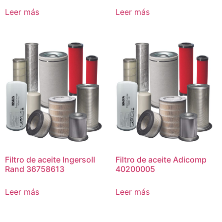
Leer más
Leer más
Filtro de aceite Ingersoll
Filtro de aceite Adicomp
Rand 36758613
40200005
Leer más
Leer más