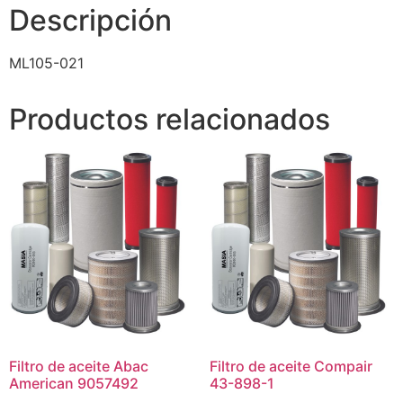
Descripción
ML105-021
Productos relacionados
Filtro de aceite Abac
Filtro de aceite Compair
American 9057492
43-898-1