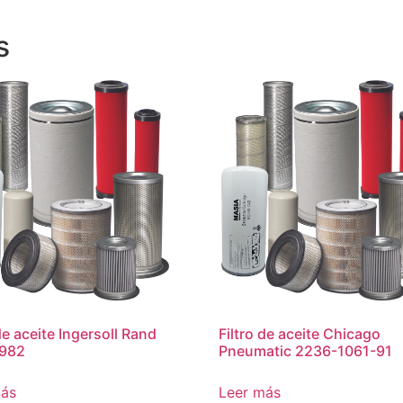
s
de aceite Ingersoll Rand
Filtro de aceite Chicago
982
Pneumatic 2236-1061-91
más
Leer más