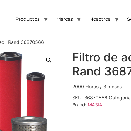
Productos
Marcas
Nosotros
S
ersoll Rand 36870566
Filtro de a
Rand 368
2000 Horas / 3 meses
SKU:
36870566
Categoría
Brand:
MASIA