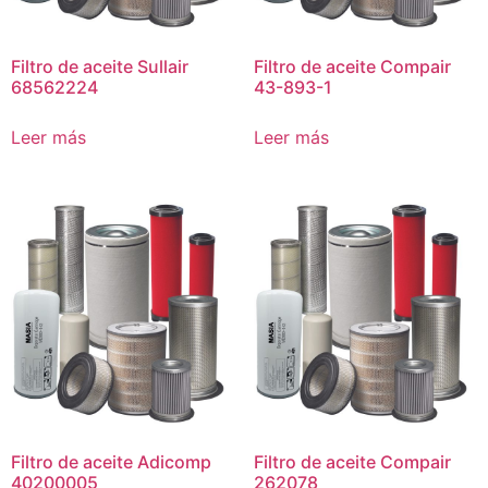
Filtro de aceite Sullair
Filtro de aceite Compair
68562224
43-893-1
Leer más
Leer más
Filtro de aceite Adicomp
Filtro de aceite Compair
40200005
262078