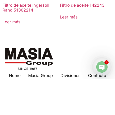
Filtro de aceite Ingersoll
Filtro de aceite 142243
Rand 51302214
Leer más
Leer más
1
Home
Masia Group
Divisiones
Contacto
Open 
Masia en tu país
Nosotros
Marcas
Download
Servicios
Lubricantes
Cotizaciones
Historia
Suscripción a Boletines
Hankison
Deltech
Filtros Keltec