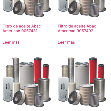
Filtro de aceite Abac
Filtro de aceite Abac
American 9057431
American 9057492
Leer más
Leer más