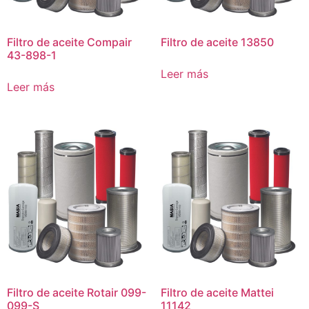
Filtro de aceite Compair
Filtro de aceite 13850
43-898-1
Leer más
Leer más
Filtro de aceite Rotair 099-
Filtro de aceite Mattei
099-S
11142