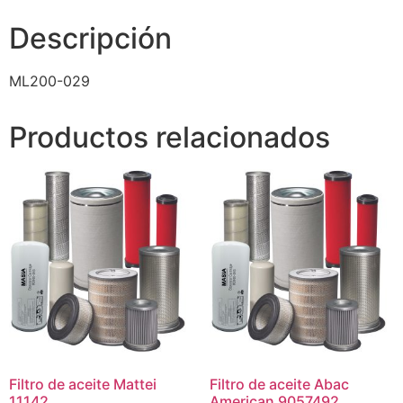
Descripción
ML200-029
Productos relacionados
Filtro de aceite Mattei
Filtro de aceite Abac
11142
American 9057492