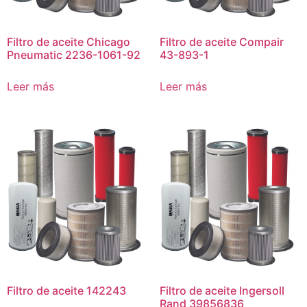
Filtro de aceite Chicago
Filtro de aceite Compair
Pneumatic 2236-1061-92
43-893-1
Leer más
Leer más
Filtro de aceite 142243
Filtro de aceite Ingersoll
Rand 39856836